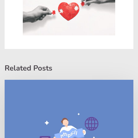
Related Posts