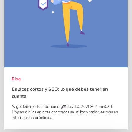
Blog
Enlaces cortos y SEO: lo que debes tener en
cuenta
goldencrossfoundation.org
July 10, 2025
4 min
0
Hoy en día los enlaces acortados se utilizan cada vez más en
internet: son prácticos,…