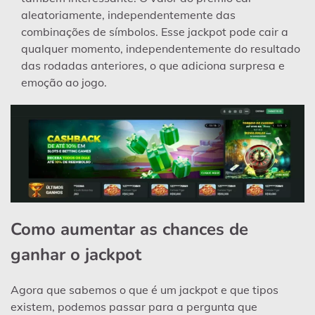
aleatoriamente, independentemente das
combinações de símbolos. Esse jackpot pode cair a
qualquer momento, independentemente do resultado
das rodadas anteriores, o que adiciona surpresa e
emoção ao jogo.
Como aumentar as chances de
ganhar o jackpot
Agora que sabemos o que é um jackpot e que tipos
existem, podemos passar para a pergunta que